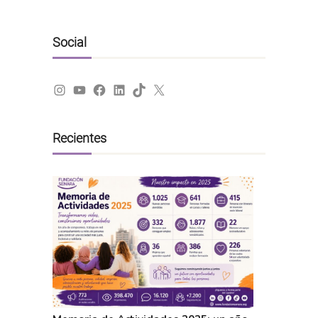
Social
Instagram
YouTube
Facebook
LinkedIn
TikTok
X
Recientes