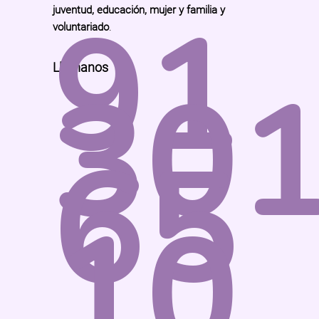
91
juventud, educación, mujer y familia y
voluntariado
.
30
Llámanos
65
10