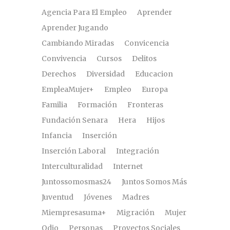
Agencia Para El Empleo
Aprender
Aprender Jugando
Cambiando Miradas
Convicencia
Convivencia
Cursos
Delitos
Derechos
Diversidad
Educacion
EmpleaMujer+
Empleo
Europa
Familia
Formación
Fronteras
Fundación Senara
Hera
Hijos
Infancia
Inserción
Inserción Laboral
Integración
Interculturalidad
Internet
Juntossomosmas24
Juntos Somos Más
Juventud
Jóvenes
Madres
Miempresasuma+
Migración
Mujer
Odio
Personas
Proyectos Sociales