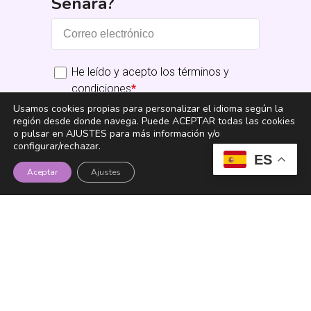
Senara?
He leído y acepto los términos y
condiciones
*
Usamos cookies propias para personalizar el idioma según la
región desde donde navega. Puede ACEPTAR todas las cookies
Suscribirme
o pulsar en AJUSTES para más información y/o
configurar/rechazar.
ES
Aceptar
Ajustes
Fundación Senara
Instagram
YouTube
TikTok
LinkedIn
Facebook
X