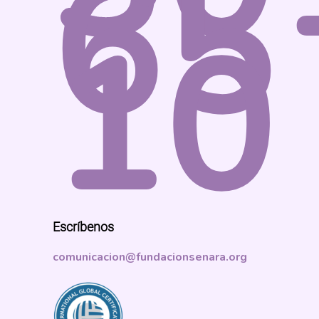
65
10
Escríbenos
comunicacion@fundacionsenara.org