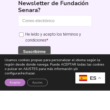
Newsletter de Fundación
Senara?
He leído y acepto los términos y
condiciones
*
Suscribirme
Usamos cookies propias para personalizar el idioma según la
región desde donde navega. Puede ACEPTAR todas las cookies
o pulsar en AJUSTES para más información y/o
configurar/rechazar.
ES
Aceptar
Ajustes
Fundación Senara
Instagram
YouTube
TikTok
LinkedIn
Facebook
X