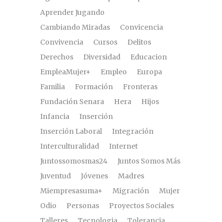
Aprender Jugando
Cambiando Miradas
Convicencia
Convivencia
Cursos
Delitos
Derechos
Diversidad
Educacion
EmpleaMujer+
Empleo
Europa
Familia
Formación
Fronteras
Fundación Senara
Hera
Hijos
Infancia
Inserción
Inserción Laboral
Integración
Interculturalidad
Internet
Juntossomosmas24
Juntos Somos Más
Juventud
Jóvenes
Madres
Miempresasuma+
Migración
Mujer
Odio
Personas
Proyectos Sociales
Talleres
Tecnologia
Tolerancia