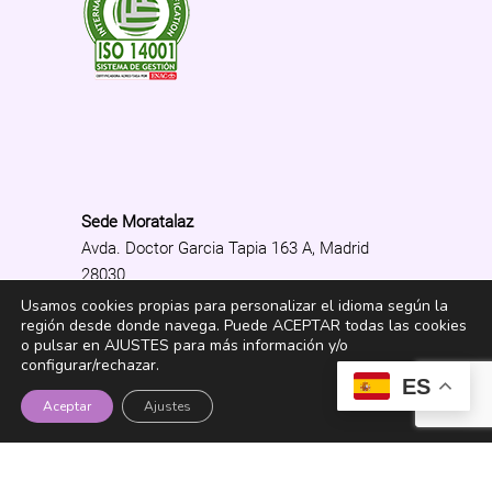
Sede Moratalaz
Avda. Doctor Garcia Tapia 163 A, Madrid
28030
C/ Rabat 25, Bajo Madrid 28030
Usamos cookies propias para personalizar el idioma según la
región desde donde navega. Puede ACEPTAR todas las cookies
Linea de Metro Nº 9 -Pavones + Linea de
o pulsar en AJUSTES para más información y/o
autobus Nº 30 -Garcia Tapia con Laponia
configurar/rechazar.
ES
Aceptar
Ajustes