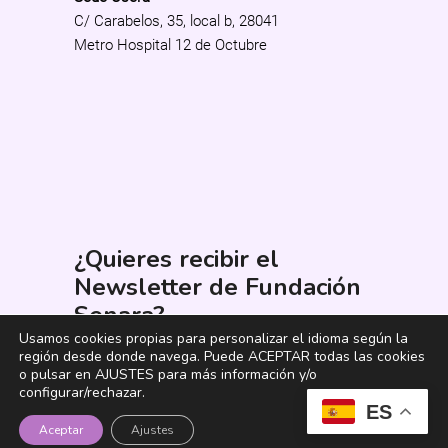
C/ Carabelos, 35, local b, 28041
Metro Hospital 12 de Octubre
¿Quieres recibir el
Newsletter de Fundación
Senara?
Usamos cookies propias para personalizar el idioma según la
región desde donde navega. Puede ACEPTAR todas las cookies
o pulsar en AJUSTES para más información y/o
configurar/rechazar.
ES
He leído y acepto los términos y
Aceptar
Ajustes
condiciones
*