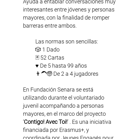
Ayuda a entablar conversaciones muy
interesantes entre jóvenes y personas
mayores, con la finalidad de romper
barreras entre ambos.
Las normas son sencillas:
🎲 1 Dado
🃏 52 Cartas
♥ De 5 hasta 99 años
👨‍🦱🧓 De 2 a 4 jugadores
En Fundación Senara se está
utilizando durante el voluntariado
juvenil acompañando a personas
mayores, en el marco del proyecto
‘
Contigo! Avec Toi!
’ . Es una iniciativa
financiada por Erasmus+, y
coordinada por
Jeunes Engagés pour