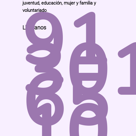
91
juventud, educación, mujer y familia y
voluntariado
.
30
Llámanos
65
10