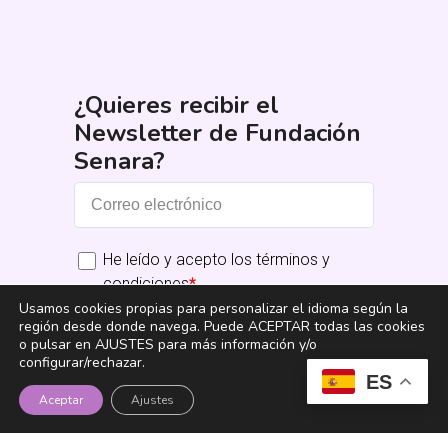
¿Quieres recibir el
Newsletter de Fundación
Senara?
He leído y acepto los términos y
condiciones
*
Usamos cookies propias para personalizar el idioma según la
región desde donde navega. Puede ACEPTAR todas las cookies
Suscribirme
o pulsar en AJUSTES para más información y/o
configurar/rechazar.
ES
Aceptar
Ajustes