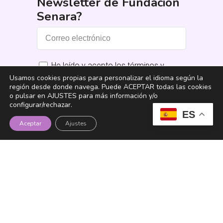
Newsletter de Fundación
Senara?
He leído y acepto los términos y
condiciones
Usamos cookies propias para personalizar el idioma según la
*
región desde donde navega. Puede ACEPTAR todas las cookies
o pulsar en AJUSTES para más información y/o
Suscribirme
configurar/rechazar.
ES
Aceptar
Ajustes
Fundación Senara
Instagram
YouTube
TikTok
LinkedIn
Facebook
X