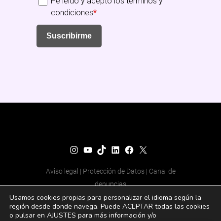
He leído y acepto los términos y
condiciones
*
Suscribirme
Fundación Senara
Instagram
YouTube
TikTok
LinkedIn
Facebook
X
Aviso legal
|
Protección de Datos
|
Canal de
denuncias
© 2025 Todos los derechos
Usamos cookies propias para personalizar el idioma según la
región desde donde navega. Puede ACEPTAR todas las cookies
reservados
o pulsar en AJUSTES para más información y/o