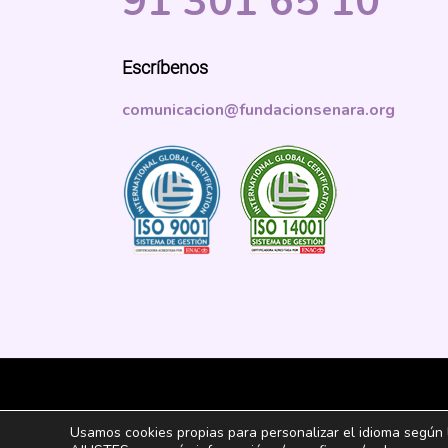
91 301 65 10
Escríbenos
comunicacion@fundacionsenara.org
Fundación Senara
Usamos cookies propias para personalizar el idioma según