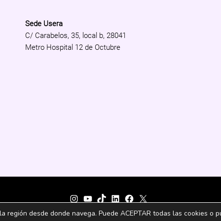
Sede Usera
C/ Carabelos, 35, local b, 28041
Metro Hospital 12 de Octubre
Instagram
YouTube
TikTok
LinkedIn
Facebook
X
 la región desde donde navega. Puede ACEPTAR todas las cookies o p
Aviso legal
|
Protección de Datos
|
Canal de denuncias