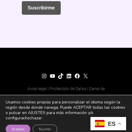
Suscribirme
Fundación Senara
Instagram
YouTube
TikTok
LinkedIn
Facebook
X
Aviso legal
|
Protección de Datos
|
Canal de
denuncias
Usamos cookies propias para personalizar el idioma según la
© 2025 Todos los derechos
región desde donde navega. Puede ACEPTAR todas las cookies
reservados
o pulsar en AJUSTES para más información y/o
configurar/rechazar.
ES
Aceptar
Ajustes