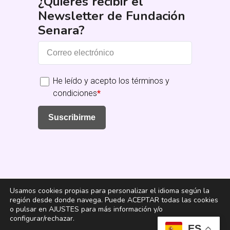
¿Quieres recibir el
Newsletter de Fundación
Senara?
He leído y acepto los términos y
condiciones
*
Suscribirme
Usamos cookies propias para personalizar el idioma según la
región desde donde navega. Puede ACEPTAR todas las cookies
Fundación Senara
o pulsar en AJUSTES para más información y/o
configurar/rechazar.
ES