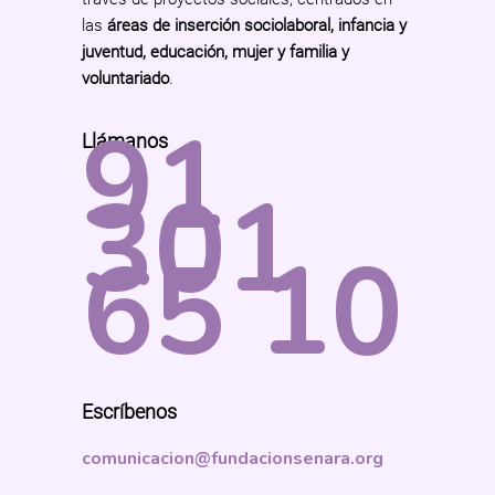
las
áreas de inserción sociolaboral, infancia y
juventud, educación, mujer y familia y
voluntariado
.
91
Llámanos
301
65 10
Escríbenos
comunicacion@fundacionsenara.org