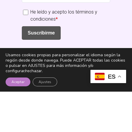
He leído y acepto los términos y
condiciones
*
Suscribirme
Usamos cookies propias para personalizar el idioma según la
región desde donde navega. Puede ACEPTAR todas las cookies
o pulsar en AJUSTES para más información y/o
configurar/rechazar.
ES
Fundación Senara
Aceptar
Ajustes
Instagram
YouTube
TikTok
LinkedIn
Facebook
X
Aviso legal
|
Protección de Datos
|
Canal de
denuncias
© 2025 Todos los derechos