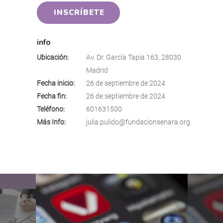
INSCRÍBETE
info
Ubicación:
Av. Dr. García Tapia 163, 28030
Madrid
Fecha inicio:
26 de septiembre de 2024
Fecha fin:
26 de septiembre de 2024
Teléfono:
601631500
Más Info:
julia.pulido@fundacionsenara.org