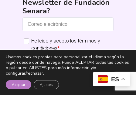
Newsletter de Fundación
Senara?
He leído y acepto los términos y
condiciones
*
Usamos cookies propias para personalizar el idioma según la
región desde donde navega. Puede ACEPTAR todas las cookies
Suscribirme
o pulsar en AJUSTES para más información y/o
configurar/rechazar.
ES
Aceptar
Ajustes
Fundación Senara
Instagram
YouTube
TikTok
LinkedIn
Facebook
X