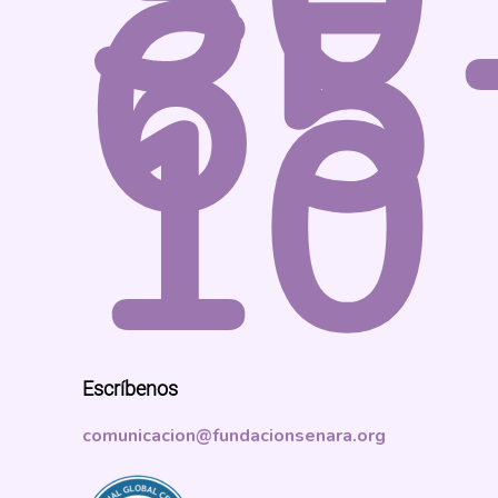
65
10
Escríbenos
comunicacion@fundacionsenara.org